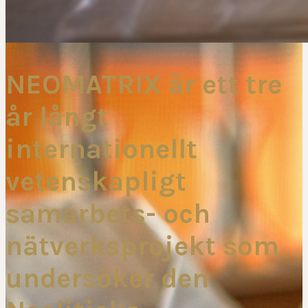
NEOMATRIX är ett tre
år långt
internationellt
vetenskapligt
samarbets- och
nätverksprojekt som
undersöker den