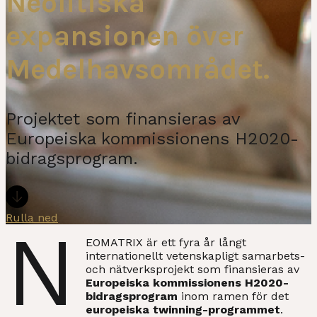
Neolitiska
expansionen över
Medelhavsområdet.
Projektet som finansieras av
Europeiska kommissionens H2020-
bidragsprogram.
Rulla ned
N
EOMATRIX är ett fyra år långt
internationellt vetenskapligt samarbets-
och nätverksprojekt som finansieras av
Europeiska kommissionens H2020-
bidragsprogram
inom ramen för det
europeiska twinning-programmet
.