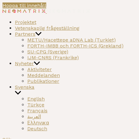
Hoppa till innehåll
NEOMATRIX
A H2020 funded project on the Neolithic past of the
Projektet
Mediterranean
Vetenskaplig frågeställning
Partners
METU/Hacettepe aDNA Lab (Turkiet)
FORTH-IMBB och FORTH-ICS (Grekland)
SU-CPG (Sverige)
IJM-CNRS (Frankrike)
Nyheter
Aktiviteter
Meddelanden
Publikationer
Svenska
English
Türkçe
Français
العربية
Ελληνικα
Deutsch