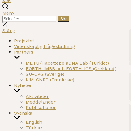
Sök
Meny
Sök
Sök
efter:
Stäng
sökning
Stäng
Projektet
Vetenskaplig frågeställning
Partners
Visa
undermeny
METU/Hacettepe aDNA Lab (Turkiet)
FORTH-IMBB och FORTH-ICS (Grekland)
SU-CPG (Sverige)
IJM-CNRS (Frankrike)
Nyheter
Visa
undermeny
Aktiviteter
Meddelanden
Publikationer
Svenska
Visa
English
undermeny
Türkçe